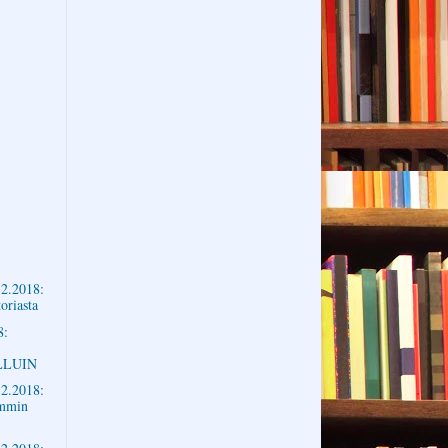
2.2018:
oriasta
8:
LLUIN
2.2018:
immin