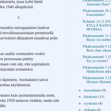
Pikakommentti 22.1
taistelu, jossa kohti länttä
Auttaisiko Nato?
den 1940 alkupäivinä.
Pikakommentti 20.1
Joutsenlaulu?
x
Kolumni 14.12.201
KYLLÄ KANS
muutkin eurooppalaiset luulivat
HUOMAA
ä turvallisuusasioitaan perinteisellä
Pikakommentti 11.1
rvioineet diktaattorit muuttivat pelin
Brexit vai exitbre
Pikakommentti 9.12
Brext ihan oikeas
oivan saaliin varmuuden vuoksi
Pikakommentti 7.12
yjen perusosana pidetty
Syy ja seuraus?
aan vain sitä, että sopimuksen
Pikakommentti 5.12
äystään toistaiseksi.
Hätäkellojen aika
Pikakommentti 3.12
lun läpimurto. Suomalaiset
saivat
Mysteeri Hietani
koittaa käytännössä.
marraskuuta
(9)
►
muuten kuin puolustautumalla asein.
lokakuuta
(11)
►
delta 1939 tuntuvat vieläkin, mutta niin
syyskuuta
(6)
►
älki.
elokuuta
(6)
►