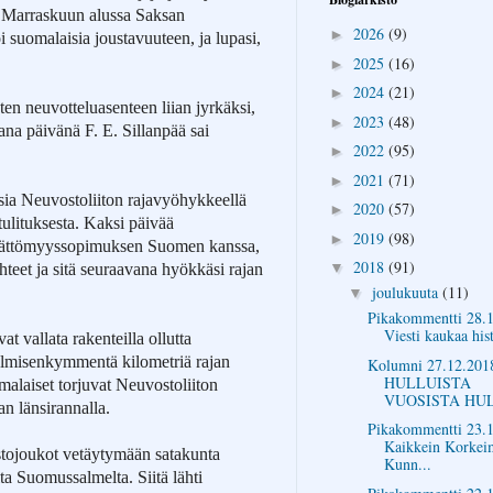
. Marraskuun alussa Saksan
2026
(9)
►
suomalaisia joustavuuteen, ja lupasi,
2025
(16)
►
2024
(21)
►
sten neuvotteluasenteen liian jyrkäksi,
2023
(48)
►
na päivänä F. E. Sillanpää sai
2022
(95)
►
2021
(71)
►
sia Neuvostoliiton rajavyöhykkeellä
2020
(57)
►
ulituksesta. Kaksi päivää
2019
(98)
►
ättömyyssopimuksen Suomen kanssa,
2018
(91)
▼
hteet ja sitä seuraavana hyökkäsi rajan
joulukuuta
(11)
▼
Pikakommentti 28.1
Viesti kaukaa hist
 vallata rakenteilla ollutta
lmisenkymmentä kilometriä rajan
Kolumni 27.12.201
HULLUISTA
malaiset torjuvat Neuvostoliiton
VUOSISTA HU
n länsirannalla.
Pikakommentti 23.1
Kaikkein Korke
tojoukot vetäytymään satakunta
Kunn...
lta Suomussalmelta. Siitä lähti