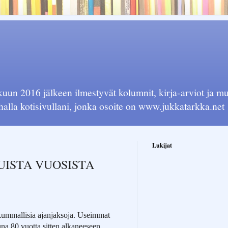
okuun 2016 jälkeen ilmestyvät kolumnit, kirja-arviot ja 
halla kotisivullani, jonka osoite on www.jukkatarkka.net
Lukijat
LLUISTA VUOSISTA
kummallisia ajanjaksoja. Useimmat
tuna 80 vuotta sitten alkaneeseen