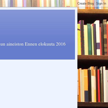
muun aineiston Ennen elokuuta 2016