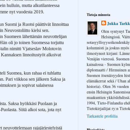
ein hulluin, mutta alkutilanteessa
dämme nyt vuodesta 2019.
Tietoja minusta
Jukka Tarkk
n Suomi ja Ruotsi päättivät linnoittaa
euvostoliitto kielsi sen.
Olen syntynyt Ta
nin Suomeen lähettämän neuvottelijan
Helsingissä. Väitt
sotasyyllisyysoikeudenkäyn
. Hän oli jo toinen Suomessa torjuttu
kolumnisti ja joskus myö
talin nimitti Vjatseslav Molotovin
ilmestyneet kirjani: Länne
 Kannaksen linnoitustyöt alkoivat
Venäjän vieressä. Suomen 
kainalossa - Suomen kylm
diplomaatti / Hirmuinen asi
eli Suomea, kun rahaa ei tuhlattu
Suomen itsenäisyyden hist
n. Pari viikkoa sen jälkeen Saksa ja
elämäkerrat sekä / Uhan a
imuksen ja sopivat salaisessa
historia). Olen 36 vuoden
ensin Helsingin Sanomissa
maakuntien ykköslehdissä.
1994, Tieto-Finlandia ehd
ista. Saksa hyökkäsi Puolaan ja
Tietokirjailijat ry:n Tieto
-Puolasta. Siitä alkoi sota, jota nyt
Tarkastele profiilia
 neuvottelemaan rajajärjestelyistä
Blogiarkisto