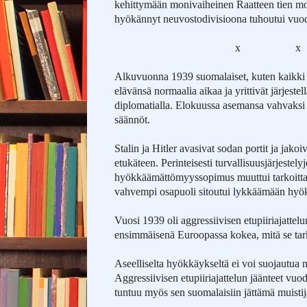
kehittymään monivaiheinen Raatteen tien motti
hyökännyt neuvostodivisioona tuhoutui vuo
x
x
Alkuvuonna 1939 suomalaiset, kuten kaikki 
elävänsä normaalia aikaa ja yrittivät järjestell
diplomatialla. Elokuussa asemansa vahvaksi a
säännöt.
Stalin ja Hitler avasivat sodan portit ja jak
etukäteen. Perinteisesti turvallisuusjärjestel
hyökkäämättömyyssopimus muuttui tarkoittam
vahvempi osapuoli sitoutui lykkäämään hyökk
Vuosi 1939 oli aggressiivisen etupiiriajatte
ensimmäisenä Euroopassa kokea, mitä se tar
Aseelliselta hyökkäykseltä ei voi suojautua 
Aggressiivisen etupiiriajattelun jäänteet vuo
tuntuu myös sen suomalaisiin jättämä muistij