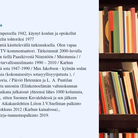
a
mpereella 1942, käynyt koulun ja opiskellut
elin tohtoriksi 1977
tiä käsittelevällä tutkimuksella. Olen vapaa
s TV-kommentaattori. Tärkeimmät 2000-luvulla
n tiellä Paasikivestä Niinistöön / Muistumia / /
turvallisuusilmasto 1990 – 2010 / Karhun
ä sota 1947-1990 / Max Jakobson - kylmän sodan
a (kokonaisesitys sotasyyllisyysjutusta ), /
oria, / Päiviö Hetemäen ja L. A. Puntilan
lta unioniin (Elinkeinoelämän valtuuskunnan
 aikana julkaissut yhteensä lähes 1000 kolumnia,
, sitten Suomen Kuvalehdessä ja sen jälkeen
 Aikakauslehtien Liiton J.V.Snellman-palkinto
okkuus 2012 (Karhun kainalossa),,
kirja-tunnustuspalkinto 2019.