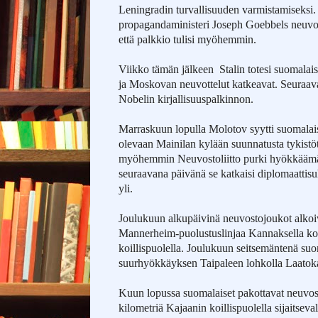
Leningradin turvallisuuden varmistamiseksi
propagandaministeri Joseph Goebbels neuvoi 
että palkkio tulisi myöhemmin.
Viikko tämän jälkeen
Stalin totesi suomalai
ja Moskovan neuvottelut katkeavat. Seuraava
Nobelin kirjallisuuspalkinnon.
Marraskuun lopulla Molotov syytti suomalai
olevaan Mainilan kylään suunnatusta tykistöt
myöhemmin Neuvostoliitto purki hyökkääm
seuraavana päivänä se katkaisi diplomaattisu
yli.
Joulukuun alkupäivinä neuvostojoukot alkoivat
Mannerheim-puolustuslinjaa Kannaksella ko
koillispuolella. Joulukuun seitsemäntenä suo
suurhyökkäyksen Taipaleen lohkolla Laatoka
Kuun lopussa suomalaiset pakottavat neuvos
kilometriä Kajaanin koillispuolella sijaitseva