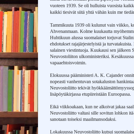
vuoteen 1939. Se oli hulluista vuosista kaikk
kaikki tiesivät siitä yhtä vähän kuin me tie
Tammikuuta 1939 oli kulunut vain viikko, ku
Ahvenanmaan. Kolme kuukautta myöhemmin N
Huhtikuun alussa suomalaiset torjuvat Stali
ehdotukset rajajärjestelyistä ja turvatakuista
salainen viestintuoja. Kuukausi sen jälkeen S
Neuvostoliiton ulkoministeriksi. Kesäkuussa
vapaaehtoisvoimin.
Elokuussa pääministeri A. K. Cajander onnitt
nopeasti vanhentuvan sotakaluston hankintaa
Neuvostoliitto tekivät hyökkäämättömyyssop
lisäpöytäkirjassa etupiireistään Euroopassa.
Eikä viikkoakaan, kun ne alkoivat jakaa saal
Neuvostoliitto valtasi sille sovitun lohkon itä
sanotaan toiseksi maailmansodaksi.
Lokakuussa Neuvostoliitto kutsui suomalaiset