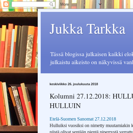
Jukka Tarkka
Tässä blogissa julkaisen kaikki el
julkaistu aikeisto on näkyvissä van
keskiviikko 26. joulukuuta 2018
Kolumni 27.12.2018: HU
HULLUIN
Etelä-Suomen Sanomat
27.12.2018
Hulluiksi vuosiksi on nimetty muutamiakin 
niistä olivat sentään pientä piperrystä verrat